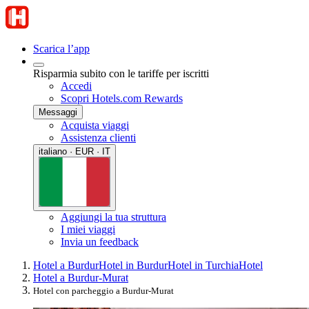
Scarica l’app
Risparmia subito con le tariffe per iscritti
Accedi
Scopri Hotels.com Rewards
Messaggi
Acquista viaggi
Assistenza clienti
italiano · EUR · IT
Aggiungi la tua struttura
I miei viaggi
Invia un feedback
Hotel a Burdur
Hotel in Burdur
Hotel in Turchia
Hotel
Hotel a Burdur-Murat
Hotel con parcheggio a Burdur-Murat