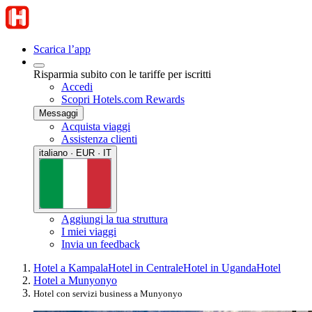
Scarica l’app
Risparmia subito con le tariffe per iscritti
Accedi
Scopri Hotels.com Rewards
Messaggi
Acquista viaggi
Assistenza clienti
italiano · EUR · IT
Aggiungi la tua struttura
I miei viaggi
Invia un feedback
Hotel a Kampala
Hotel in Centrale
Hotel in Uganda
Hotel
Hotel a Munyonyo
Hotel con servizi business a Munyonyo