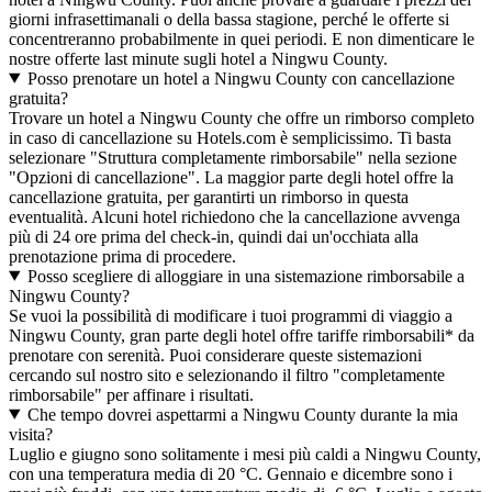
giorni infrasettimanali o della bassa stagione, perché le offerte si
concentreranno probabilmente in quei periodi. E non dimenticare le
nostre offerte last minute sugli hotel a Ningwu County.
Posso prenotare un hotel a Ningwu County con cancellazione
gratuita?
Trovare un hotel a Ningwu County che offre un rimborso completo
in caso di cancellazione su Hotels.com è semplicissimo. Ti basta
selezionare "Struttura completamente rimborsabile" nella sezione
"Opzioni di cancellazione". La maggior parte degli hotel offre la
cancellazione gratuita, per garantirti un rimborso in questa
eventualità. Alcuni hotel richiedono che la cancellazione avvenga
più di 24 ore prima del check-in, quindi dai un'occhiata alla
prenotazione prima di procedere.
Posso scegliere di alloggiare in una sistemazione rimborsabile a
Ningwu County?
Se vuoi la possibilità di modificare i tuoi programmi di viaggio a
Ningwu County, gran parte degli hotel offre tariffe rimborsabili* da
prenotare con serenità. Puoi considerare queste sistemazioni
cercando sul nostro sito e selezionando il filtro "completamente
rimborsabile" per affinare i risultati.
Che tempo dovrei aspettarmi a Ningwu County durante la mia
visita?
Luglio e giugno sono solitamente i mesi più caldi a Ningwu County,
con una temperatura media di 20 °C. Gennaio e dicembre sono i