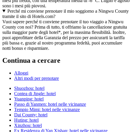
mesi più freddi, con una temperatura media di -6 °C. Luglio e agosto
sono i mesi più piovosi.
Perché mi conviene prenotare il mio soggiorno a Ningwu County
tramite il sito di Hotels.com?
Vuoi sapere perché ti conviene prenotare il tuo viaggio a Ningwu
County con noi? Prima di tutto, ti offriamo la cancellazione gratuita
sulla maggior parte degli hotel*, per la massima flessibilità. Inoltre,
puoi approfittare della Garanzia del prezzo per assicurarti la tariffa
più bassa e, grazie al nostro programma fedeltà, puoi accumulare
notti bonus e risparmiare.
Continua a cercare
Alloggi
Altri modi per prenotare
Shuozhou: hotel
Contea di Jingle: hotel
Yuanping: hotel
Passo di Yanmen: hotel nelle vicinanze
Tempio Mimi: hotel nelle vicinanze
Dai County: hotel
Huting: hotel
Xinzhou: hotel
Ex Residenza di Yan Xishan: hotel nelle vicinanze