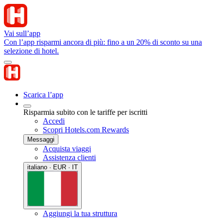
Vai sull’app
Con l’app risparmi ancora di più: fino a un 20% di sconto su una
selezione di hotel.
Scarica l’app
Risparmia subito con le tariffe per iscritti
Accedi
Scopri Hotels.com Rewards
Messaggi
Acquista viaggi
Assistenza clienti
italiano · EUR · IT
Aggiungi la tua struttura