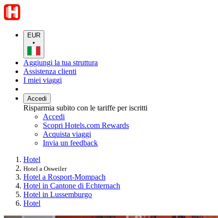
EUR
•
Aggiungi la tua struttura
Assistenza clienti
I miei viaggi
Accedi
Risparmia subito con le tariffe per iscritti
Accedi
Scopri Hotels.com Rewards
Acquista viaggi
Invia un feedback
Hotel
Hotel a Osweiler
Hotel a Rosport-Mompach
Hotel in Cantone di Echternach
Hotel in Lussemburgo
Hotel