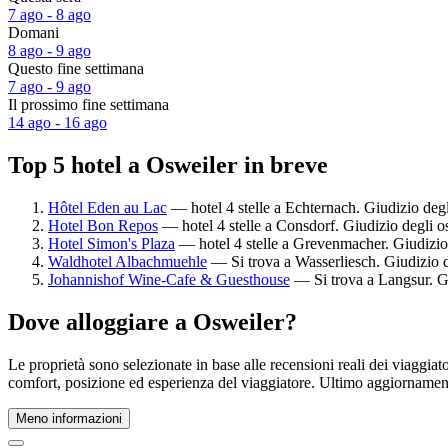
7 ago - 8 ago
Domani
8 ago - 9 ago
Questo fine settimana
7 ago - 9 ago
Il prossimo fine settimana
14 ago - 16 ago
Top 5 hotel a Osweiler in breve
Hôtel Eden au Lac
— hotel 4 stelle a Echternach. Giudizio degl
Hotel Bon Repos
— hotel 4 stelle a Consdorf. Giudizio degli o
Hotel Simon's Plaza
— hotel 4 stelle a Grevenmacher. Giudizio 
Waldhotel Albachmuehle
— Si trova a Wasserliesch. Giudizio d
Johannishof Wine-Cafe & Guesthouse
— Si trova a Langsur. Gi
Dove alloggiare a Osweiler?
Le proprietà sono selezionate in base alle recensioni reali dei viaggia
comfort, posizione ed esperienza del viaggiatore. Ultimo aggiorname
Meno informazioni