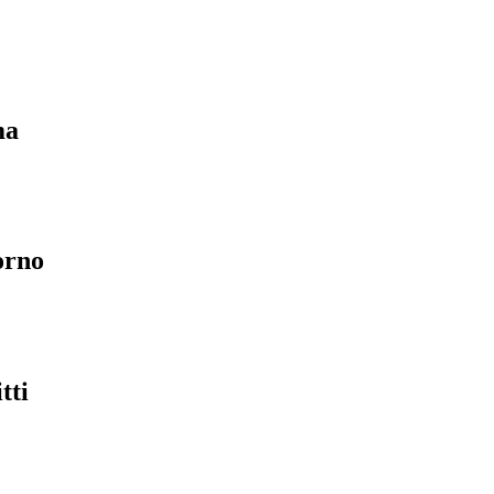
ma
orno
tti