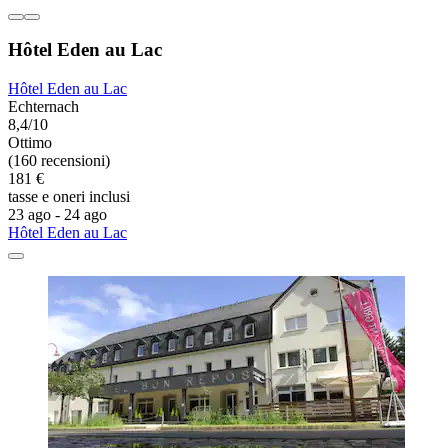
Hôtel Eden au Lac
Hôtel Eden au Lac
Echternach
8,4/10
Ottimo
(160 recensioni)
181 €
tasse e oneri inclusi
23 ago - 24 ago
Hôtel Eden au Lac