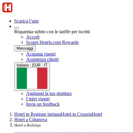
Scarica l’app
Risparmia subito con le tariffe per iscritti
Accedi
Scopri Hotels.com Rewards
Messaggi
Acquista viaggi
Assistenza clienti
italiano · EUR · IT
Aggiungi la tua struttura
I miei viaggi
Invia un feedback
Hotel in Regione istriana
Hotel in Croazia
Hotel
Hotel a Cittanova
Hotel a Bužinija