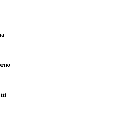
ma
orno
tti