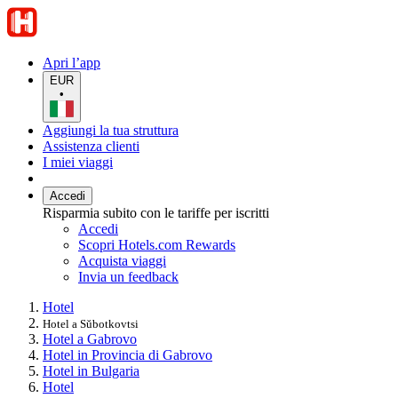
Apri l’app
EUR
•
Aggiungi la tua struttura
Assistenza clienti
I miei viaggi
Accedi
Risparmia subito con le tariffe per iscritti
Accedi
Scopri Hotels.com Rewards
Acquista viaggi
Invia un feedback
Hotel
Hotel a Sŭbotkovtsi
Hotel a Gabrovo
Hotel in Provincia di Gabrovo
Hotel in Bulgaria
Hotel