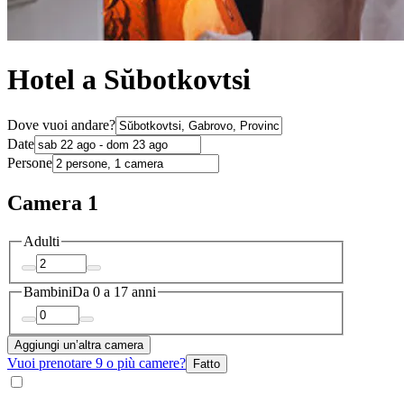
Hotel a Sŭbotkovtsi
Dove vuoi andare?
Date
Persone
Camera 1
Adulti
Bambini
Da 0 a 17 anni
Aggiungi un’altra camera
Vuoi prenotare 9 o più camere?
Fatto