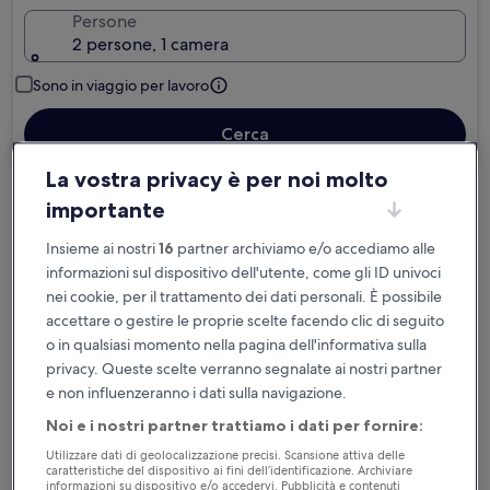
Persone
2 persone, 1 camera
Sono in viaggio per lavoro
Cerca
La vostra privacy è per noi molto
importante
Cancellazione gratuita se cambi
programma
Insieme ai nostri
16
partner archiviamo e/o accediamo alle
informazioni sul dispositivo dell'utente, come gli ID univoci
Accumula vantaggi con ogni notte di
nei cookie, per il trattamento dei dati personali. È possibile
soggiorno
accettare o gestire le proprie scelte facendo clic di seguito
o in qualsiasi momento nella pagina dell'informativa sulla
privacy. Queste scelte verranno segnalate ai nostri partner
Risparmia di più con le tariffe per soli
e non influenzeranno i dati sulla navigazione.
iscritti
Noi e i nostri partner trattiamo i dati per fornire:
Utilizzare dati di geolocalizzazione precisi. Scansione attiva delle
caratteristiche del dispositivo ai fini dell’identificazione. Archiviare
Controlla i prezzi per queste date
informazioni su dispositivo e/o accedervi. Pubblicità e contenuti