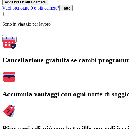
Aggiungi un’altra camera
Vuoi prenotare 9 o più camere?
Fatto
Sono in viaggio per lavoro
Cerca
Cancellazione gratuita se cambi program
Accumula vantaggi con ogni notte di soggi
Risparmia di più con le tariffe per soli iscri