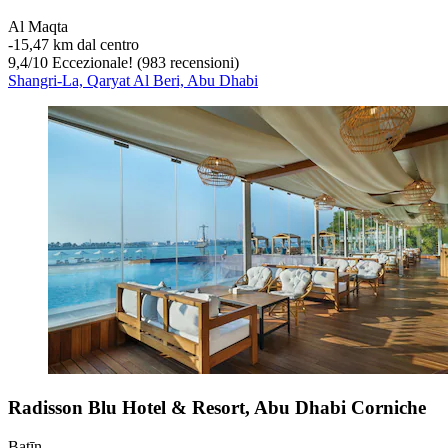
Al Maqta
‐
15,47 km dal centro
9,4
/
10
Eccezionale! (983 recensioni)
Shangri-La, Qaryat Al Beri, Abu Dhabi
Radisson Blu Hotel & Resort, Abu Dhabi Corniche
Baţīn