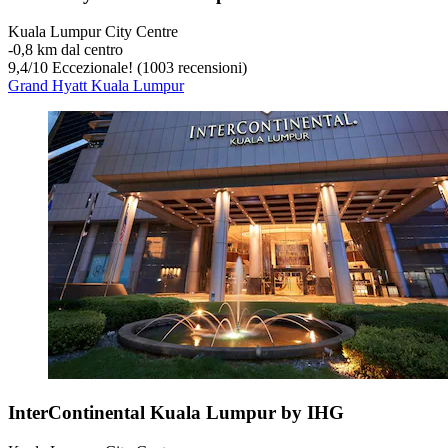
Kuala Lumpur City Centre
‐
0,8 km dal centro
9,4
/
10
Eccezionale! (1003 recensioni)
Grand Hyatt Kuala Lumpur
InterContinental Kuala Lumpur by IHG