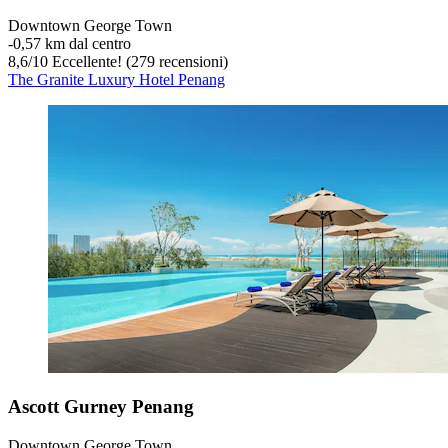
Downtown George Town
‐
0,57 km dal centro
8,6
/
10
Eccellente! (279 recensioni)
The Granite Luxury Hotel Penang
Ascott Gurney Penang
Downtown George Town