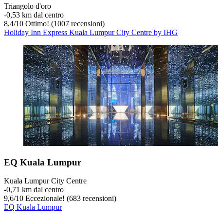
Triangolo d'oro
‐
0,53 km dal centro
8,4
/
10
Ottimo! (1007 recensioni)
Holiday Inn Express Kuala Lumpur City Centre by IHG
EQ Kuala Lumpur
Kuala Lumpur City Centre
‐
0,71 km dal centro
9,6
/
10
Eccezionale! (683 recensioni)
EQ Kuala Lumpur