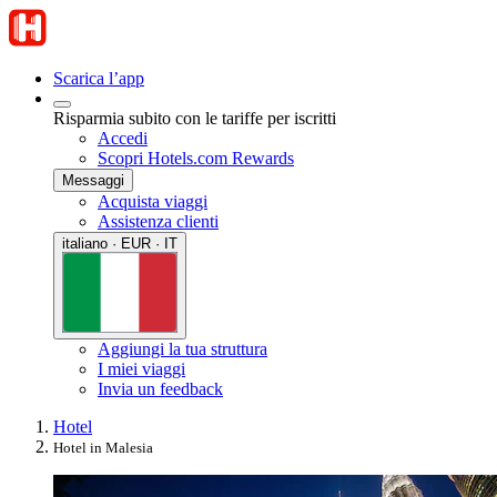
Scarica l’app
Risparmia subito con le tariffe per iscritti
Accedi
Scopri Hotels.com Rewards
Messaggi
Acquista viaggi
Assistenza clienti
italiano · EUR · IT
Aggiungi la tua struttura
I miei viaggi
Invia un feedback
Hotel
Hotel in Malesia