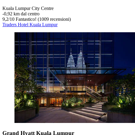
Kuala Lumpur City Centre
‐
0,92 km dal centro
9,2
/
10
Fantastico! (1009 recensioni)
Traders Hotel Kuala Lumpur
Grand Hyatt Kuala Lumpur