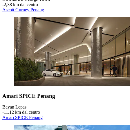
‐
2,38 km dal centro
Ascott Gurney Penang
Amari SPICE Penang
Bayan Lepas
‐
11,12 km dal centro
Amari SPICE Penang