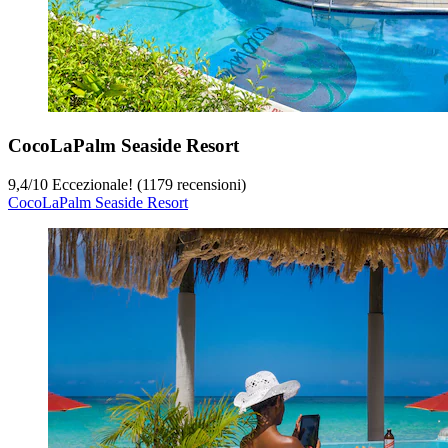
CocoLaPalm Seaside Resort
9,4
/
10
Eccezionale! (1179 recensioni)
CocoLaPalm Seaside Resort