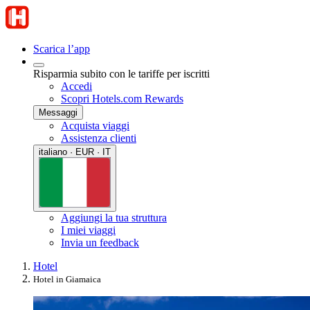
Scarica l’app
Risparmia subito con le tariffe per iscritti
Accedi
Scopri Hotels.com Rewards
Messaggi
Acquista viaggi
Assistenza clienti
italiano · EUR · IT
Aggiungi la tua struttura
I miei viaggi
Invia un feedback
Hotel
Hotel in Giamaica