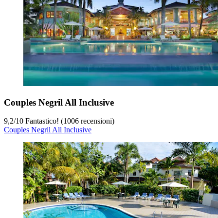
Couples Negril All Inclusive
9,2
/
10
Fantastico! (1006 recensioni)
Couples Negril All Inclusive