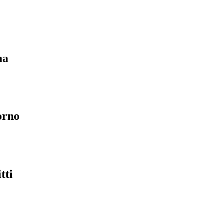
ma
orno
tti