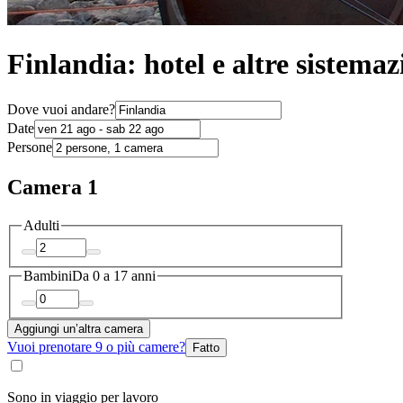
Finlandia: hotel e altre sistemaz
Dove vuoi andare?
Date
Persone
Camera 1
Adulti
Bambini
Da 0 a 17 anni
Aggiungi un’altra camera
Vuoi prenotare 9 o più camere?
Fatto
Sono in viaggio per lavoro