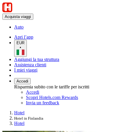
Acquista viaggi
Auto
Apri l’app
EUR
•
Aggiungi la tua struttura
Assistenza clienti
I miei viaggi
Accedi
Risparmia subito con le tariffe per iscritti
Accedi
Scopri Hotels.com Rewards
Invia un feedback
Hotel
Hotel in Finlandia
Hotel