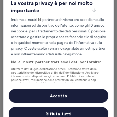
La vostra privacy è per noi molto
importante
Disponibile su iOS e Android
Insieme ai nostri
16
partner archiviamo e/o accediamo alle
informazioni sul dispositivo dell'utente, come gli ID univoci
nei cookie, per il trattamento dei dati personali. È possibile
accettare o gestire le proprie scelte facendo clic di seguito
o in qualsiasi momento nella pagina dell'informativa sulla
privacy. Queste scelte verranno segnalate ai nostri partner
e non influenzeranno i dati sulla navigazione.
Noi e i nostri partner trattiamo i dati per fornire:
Utilizzare dati di geolocalizzazione precisi. Scansione attiva delle
Perché scaricare la nostra app
caratteristiche del dispositivo ai fini dell’identificazione. Archiviare
informazioni su dispositivo e/o accedervi. Pubblicità e contenuti
personalizzati, misurazione delle prestazioni dei contenuti e degli
annunci, ricerche sul pubblico, sviluppo di servizi.
Elenco dei partner (fornitori)
Accetto
Risparmio
Ricevi sconti su una selezione di hotel
Rifiuta tutti