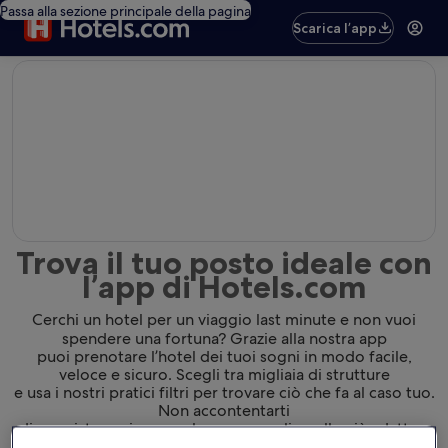
Passa alla sezione principale della pagina
Scarica l’app
editorial
Trova il tuo posto ideale con
l’app di Hotels.com
Cerchi un hotel per un viaggio last minute e non vuoi
spendere una fortuna? Grazie alla nostra app
puoi prenotare l’hotel dei tuoi sogni in modo facile,
veloce e sicuro. Scegli tra migliaia di strutture
e usa i nostri pratici filtri per trovare ciò che fa al caso tuo.
Non accontentarti
di una sistemazione qualunque: scegli quella più adatta a
te.