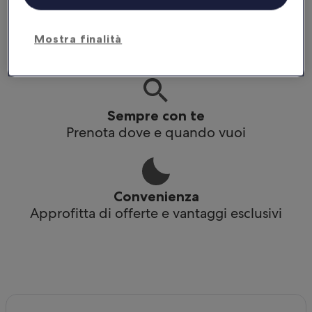
Praticità
Mostra finalità
Accedi ai tuoi itinerari anche offline
Sempre con te
Prenota dove e quando vuoi
Convenienza
Approfitta di offerte e vantaggi esclusivi