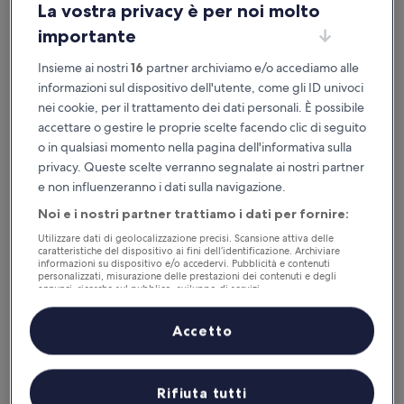
La vostra privacy è per noi molto
importante
Disponibile su iOS e Android
Insieme ai nostri
16
partner archiviamo e/o accediamo alle
informazioni sul dispositivo dell'utente, come gli ID univoci
nei cookie, per il trattamento dei dati personali. È possibile
accettare o gestire le proprie scelte facendo clic di seguito
o in qualsiasi momento nella pagina dell'informativa sulla
privacy. Queste scelte verranno segnalate ai nostri partner
e non influenzeranno i dati sulla navigazione.
Noi e i nostri partner trattiamo i dati per fornire:
Utilizzare dati di geolocalizzazione precisi. Scansione attiva delle
Perché scaricare la nostra app
caratteristiche del dispositivo ai fini dell’identificazione. Archiviare
informazioni su dispositivo e/o accedervi. Pubblicità e contenuti
personalizzati, misurazione delle prestazioni dei contenuti e degli
annunci, ricerche sul pubblico, sviluppo di servizi.
Elenco dei partner (fornitori)
Accetto
Risparmio
Ricevi sconti su una selezione di hotel
Rifiuta tutti