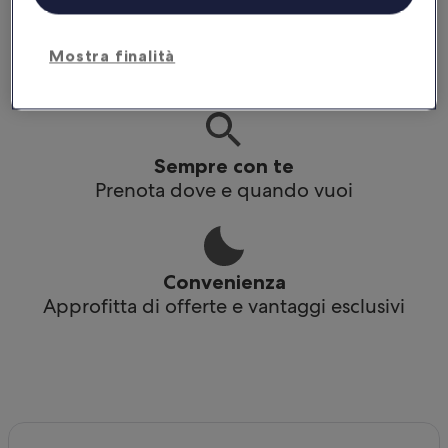
Praticità
Mostra finalità
Accedi ai tuoi itinerari anche offline
Sempre con te
Prenota dove e quando vuoi
Convenienza
Approfitta di offerte e vantaggi esclusivi