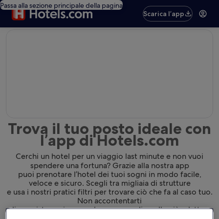
Passa alla sezione principale della pagina
Scarica l’app
editorial
Trova il tuo posto ideale con
l’app di Hotels.com
Cerchi un hotel per un viaggio last minute e non vuoi
spendere una fortuna? Grazie alla nostra app
puoi prenotare l’hotel dei tuoi sogni in modo facile,
veloce e sicuro. Scegli tra migliaia di strutture
e usa i nostri pratici filtri per trovare ciò che fa al caso tuo.
Non accontentarti
di una sistemazione qualunque: scegli quella più adatta a
te.