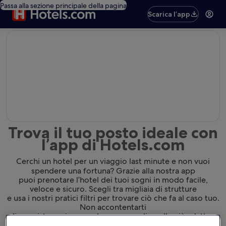
Passa alla sezione principale della pagina
Scarica l’app
editorial
Trova il tuo posto ideale con
l’app di Hotels.com
Cerchi un hotel per un viaggio last minute e non vuoi
spendere una fortuna? Grazie alla nostra app
puoi prenotare l’hotel dei tuoi sogni in modo facile,
veloce e sicuro. Scegli tra migliaia di strutture
e usa i nostri pratici filtri per trovare ciò che fa al caso tuo.
Non accontentarti
di una sistemazione qualunque: scegli quella più adatta a
te.