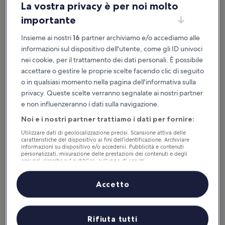
La vostra privacy è per noi molto
importante
Disponibile su iOS e Android
Insieme ai nostri
16
partner archiviamo e/o accediamo alle
informazioni sul dispositivo dell'utente, come gli ID univoci
nei cookie, per il trattamento dei dati personali. È possibile
accettare o gestire le proprie scelte facendo clic di seguito
o in qualsiasi momento nella pagina dell'informativa sulla
privacy. Queste scelte verranno segnalate ai nostri partner
e non influenzeranno i dati sulla navigazione.
Noi e i nostri partner trattiamo i dati per fornire:
Utilizzare dati di geolocalizzazione precisi. Scansione attiva delle
Perché scaricare la nostra app
caratteristiche del dispositivo ai fini dell’identificazione. Archiviare
informazioni su dispositivo e/o accedervi. Pubblicità e contenuti
personalizzati, misurazione delle prestazioni dei contenuti e degli
annunci, ricerche sul pubblico, sviluppo di servizi.
Elenco dei partner (fornitori)
Accetto
Risparmio
Ricevi sconti su una selezione di hotel
Rifiuta tutti