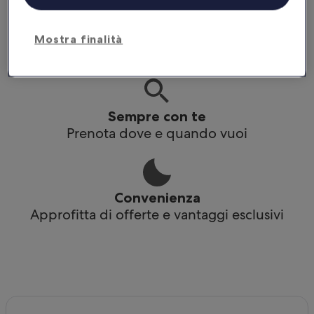
Praticità
Mostra finalità
Accedi ai tuoi itinerari anche offline
Sempre con te
Prenota dove e quando vuoi
Convenienza
Approfitta di offerte e vantaggi esclusivi