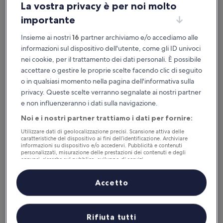
La vostra privacy è per noi molto
importante
Disponibile su iOS e Android
Insieme ai nostri
16
partner archiviamo e/o accediamo alle
informazioni sul dispositivo dell'utente, come gli ID univoci
nei cookie, per il trattamento dei dati personali. È possibile
accettare o gestire le proprie scelte facendo clic di seguito
o in qualsiasi momento nella pagina dell'informativa sulla
privacy. Queste scelte verranno segnalate ai nostri partner
e non influenzeranno i dati sulla navigazione.
Noi e i nostri partner trattiamo i dati per fornire:
Utilizzare dati di geolocalizzazione precisi. Scansione attiva delle
Perché scaricare la nostra app
caratteristiche del dispositivo ai fini dell’identificazione. Archiviare
informazioni su dispositivo e/o accedervi. Pubblicità e contenuti
personalizzati, misurazione delle prestazioni dei contenuti e degli
annunci, ricerche sul pubblico, sviluppo di servizi.
Elenco dei partner (fornitori)
Accetto
Risparmio
Ricevi sconti su una selezione di hotel
Rifiuta tutti