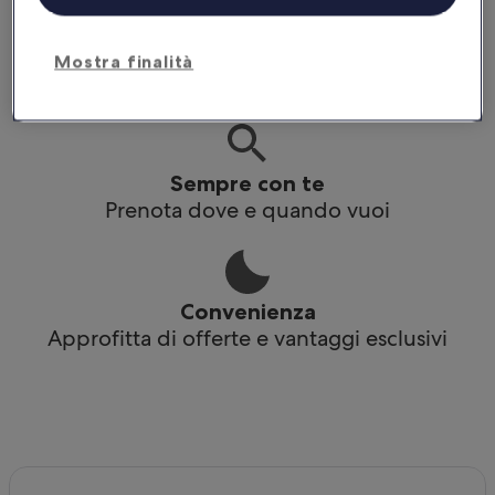
Praticità
Mostra finalità
Accedi ai tuoi itinerari anche offline
Sempre con te
Prenota dove e quando vuoi
Convenienza
Approfitta di offerte e vantaggi esclusivi