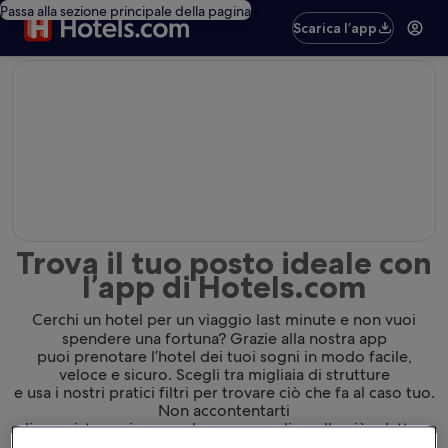
Passa alla sezione principale della pagina
Scarica l’app
editorial
Trova il tuo posto ideale con
l’app di Hotels.com
Cerchi un hotel per un viaggio last minute e non vuoi
spendere una fortuna? Grazie alla nostra app
puoi prenotare l’hotel dei tuoi sogni in modo facile,
veloce e sicuro. Scegli tra migliaia di strutture
e usa i nostri pratici filtri per trovare ciò che fa al caso tuo.
Non accontentarti
di una sistemazione qualunque: scegli quella più adatta a
te.