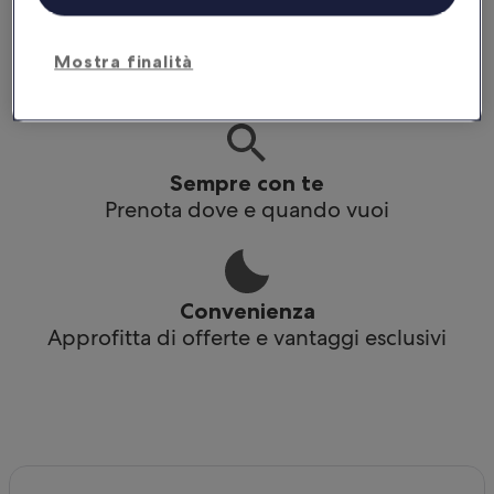
Praticità
Mostra finalità
Accedi ai tuoi itinerari anche offline
Sempre con te
Prenota dove e quando vuoi
Convenienza
Approfitta di offerte e vantaggi esclusivi