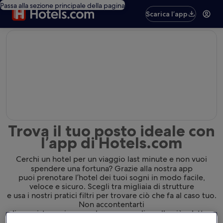
Passa alla sezione principale della pagina
Scarica l’app
editorial
Trova il tuo posto ideale con
l’app di Hotels.com
Cerchi un hotel per un viaggio last minute e non vuoi
spendere una fortuna? Grazie alla nostra app
puoi prenotare l’hotel dei tuoi sogni in modo facile,
veloce e sicuro. Scegli tra migliaia di strutture
e usa i nostri pratici filtri per trovare ciò che fa al caso tuo.
Non accontentarti
di una sistemazione qualunque: scegli quella più adatta a
te.