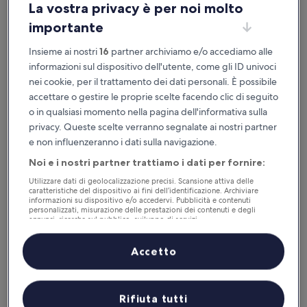
La vostra privacy è per noi molto
importante
Disponibile su iOS e Android
Insieme ai nostri
16
partner archiviamo e/o accediamo alle
informazioni sul dispositivo dell'utente, come gli ID univoci
nei cookie, per il trattamento dei dati personali. È possibile
accettare o gestire le proprie scelte facendo clic di seguito
o in qualsiasi momento nella pagina dell'informativa sulla
privacy. Queste scelte verranno segnalate ai nostri partner
e non influenzeranno i dati sulla navigazione.
Noi e i nostri partner trattiamo i dati per fornire:
Utilizzare dati di geolocalizzazione precisi. Scansione attiva delle
Perché scaricare la nostra app
caratteristiche del dispositivo ai fini dell’identificazione. Archiviare
informazioni su dispositivo e/o accedervi. Pubblicità e contenuti
personalizzati, misurazione delle prestazioni dei contenuti e degli
annunci, ricerche sul pubblico, sviluppo di servizi.
Elenco dei partner (fornitori)
Accetto
Risparmio
Ricevi sconti su una selezione di hotel
Rifiuta tutti