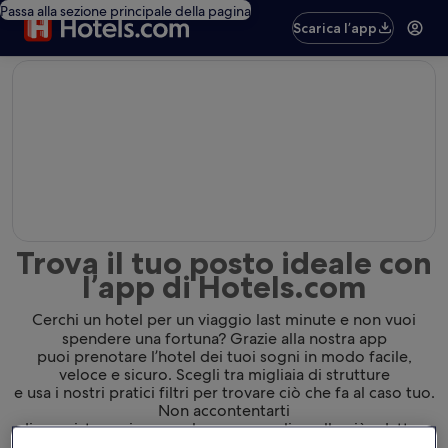
Passa alla sezione principale della pagina
Scarica l’app
editorial
Trova il tuo posto ideale con
l’app di Hotels.com
Cerchi un hotel per un viaggio last minute e non vuoi
spendere una fortuna? Grazie alla nostra app
puoi prenotare l’hotel dei tuoi sogni in modo facile,
veloce e sicuro. Scegli tra migliaia di strutture
e usa i nostri pratici filtri per trovare ciò che fa al caso tuo.
Non accontentarti
di una sistemazione qualunque: scegli quella più adatta a
te.