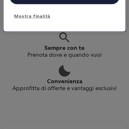
Praticità
Mostra finalità
Accedi ai tuoi itinerari anche offline
Sempre con te
Prenota dove e quando vuoi
Convenienza
Approfitta di offerte e vantaggi esclusivi