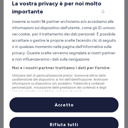
La vostra privacy è per noi molto
importante
Disponibile su iOS e Android
Insieme ai nostri
16
partner archiviamo e/o accediamo alle
informazioni sul dispositivo dell'utente, come gli ID univoci
nei cookie, per il trattamento dei dati personali. È possibile
accettare o gestire le proprie scelte facendo clic di seguito
o in qualsiasi momento nella pagina dell'informativa sulla
privacy. Queste scelte verranno segnalate ai nostri partner
e non influenzeranno i dati sulla navigazione.
Noi e i nostri partner trattiamo i dati per fornire:
Utilizzare dati di geolocalizzazione precisi. Scansione attiva delle
Perché scaricare la nostra app
caratteristiche del dispositivo ai fini dell’identificazione. Archiviare
informazioni su dispositivo e/o accedervi. Pubblicità e contenuti
personalizzati, misurazione delle prestazioni dei contenuti e degli
annunci, ricerche sul pubblico, sviluppo di servizi.
Elenco dei partner (fornitori)
Accetto
Risparmio
Ricevi sconti su una selezione di hotel
Rifiuta tutti